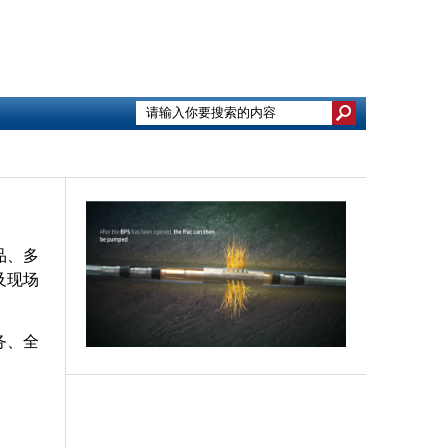
品、多
及现场
务、全